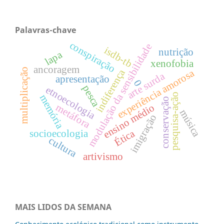
Palavras-chave
conspiração
modulação da sensibilidade
isdb-tb
nutrição
lapa
xenofobia
ancoragem
multiplicação
indiferença
experiência amorosa
arte surda
apresentação
0
pesca
etnoecologia
pesquisa-ação
memória
conservação
metáfora
ensino médio
música
imigração
Ética
socioecologia
cultura
artivismo
MAIS LIDOS DA SEMANA