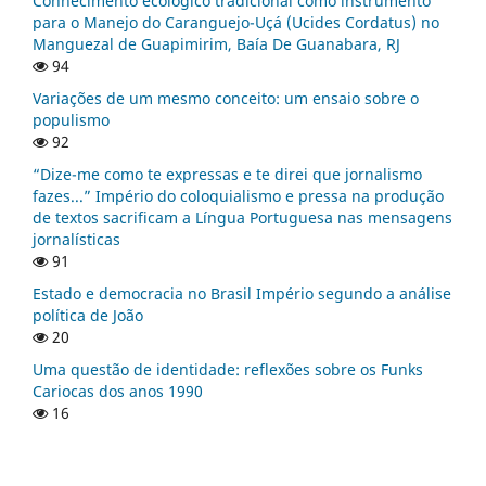
Conhecimento ecológico tradicional como instrumento
para o Manejo do Caranguejo-Uçá (Ucides Cordatus) no
Manguezal de Guapimirim, Baía De Guanabara, RJ
94
Variações de um mesmo conceito: um ensaio sobre o
populismo
92
“Dize-me como te expressas e te direi que jornalismo
fazes...” Império do coloquialismo e pressa na produção
de textos sacrificam a Língua Portuguesa nas mensagens
jornalísticas
91
Estado e democracia no Brasil Império segundo a análise
política de João
20
Uma questão de identidade: reflexões sobre os Funks
Cariocas dos anos 1990
16