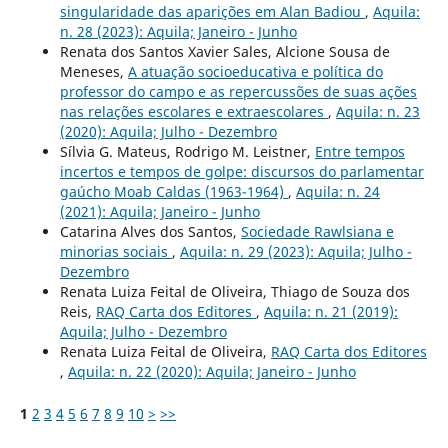
singularidade das aparições em Alan Badiou
,
Aquila:
n. 28 (2023): Aquila; Janeiro - Junho
Renata dos Santos Xavier Sales, Alcione Sousa de
Meneses,
A atuação socioeducativa e política do
professor do campo e as repercussões de suas ações
nas relações escolares e extraescolares
,
Aquila: n. 23
(2020): Aquila; Julho - Dezembro
Sílvia G. Mateus, Rodrigo M. Leistner,
Entre tempos
incertos e tempos de golpe: discursos do parlamentar
gaúcho Moab Caldas (1963-1964)
,
Aquila: n. 24
(2021): Aquila; Janeiro - Junho
Catarina Alves dos Santos,
Sociedade Rawlsiana e
minorias sociais
,
Aquila: n. 29 (2023): Aquila; Julho -
Dezembro
Renata Luiza Feital de Oliveira, Thiago de Souza dos
Reis,
RAQ Carta dos Editores
,
Aquila: n. 21 (2019):
Aquila; Julho - Dezembro
Renata Luiza Feital de Oliveira,
RAQ Carta dos Editores
,
Aquila: n. 22 (2020): Aquila; Janeiro - Junho
1
2
3
4
5
6
7
8
9
10
>
>>