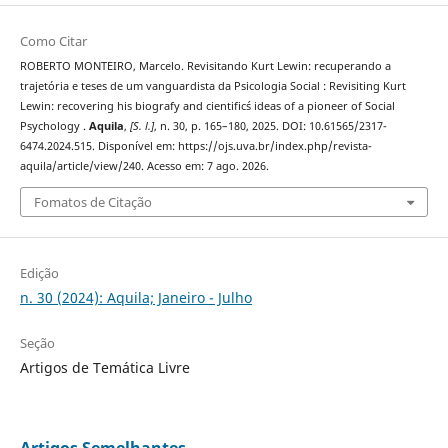
Como Citar
ROBERTO MONTEIRO, Marcelo. Revisitando Kurt Lewin: recuperando a
trajetória e teses de um vanguardista da Psicologia Social : Revisiting Kurt
Lewin: recovering his biografy and cientific´s ideas of a pioneer of Social
Psychology .
Aquila
,
[S. l.]
, n. 30, p. 165–180, 2025. DOI: 10.61565/2317-
6474.2024.515. Disponível em: https://ojs.uva.br/index.php/revista-
aquila/article/view/240. Acesso em: 7 ago. 2026.
Fomatos de Citação
Edição
n. 30 (2024): Aquila; Janeiro - Julho
Seção
Artigos de Temática Livre
Artigos Semelhantes