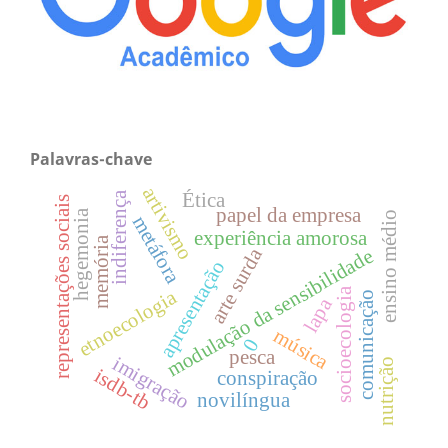
Palavras-chave
artivismo
indiferença
Ética
representações sociais
papel da empresa
hegemonia
ensino médio
metáfora
experiência amorosa
memória
arte surda
modulação da sensibilidade
apresentação
socioecologia
etnoecologia
comunicação
lapa
música
0
pesca
imigração
nutrição
isdb-tb
conspiração
novilíngua