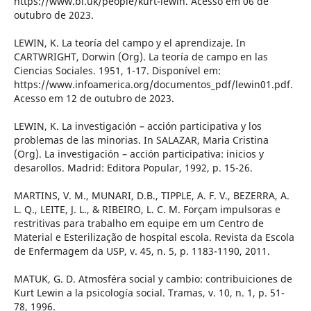
https://www.bl.uk/people/kurt-lewin. Acesso em 06 de
outubro de 2023.
LEWIN, K. La teoría del campo y el aprendizaje. In
CARTWRIGHT, Dorwin (Org). La teoría de campo en las
Ciencias Sociales. 1951, 1-17. Disponível em:
https://www.infoamerica.org/documentos_pdf/lewin01.pdf.
Acesso em 12 de outubro de 2023.
LEWIN, K. La investigación – acción participativa y los
problemas de las minorias. In SALAZAR, Maria Cristina
(Org). La investigación – acción participativa: inicios y
desarollos. Madrid: Editora Popular, 1992, p. 15-26.
MARTINS, V. M., MUNARI, D.B., TIPPLE, A. F. V., BEZERRA, A.
L. Q., LEITE, J. L., & RIBEIRO, L. C. M. Forçam impulsoras e
restritivas para trabalho em equipe em um Centro de
Material e Esterilização de hospital escola. Revista da Escola
de Enfermagem da USP, v. 45, n. 5, p. 1183-1190, 2011.
MATUK, G. D. Atmosféra social y cambio: contribuiciones de
Kurt Lewin a la psicología social. Tramas, v. 10, n. 1, p. 51-
78, 1996.