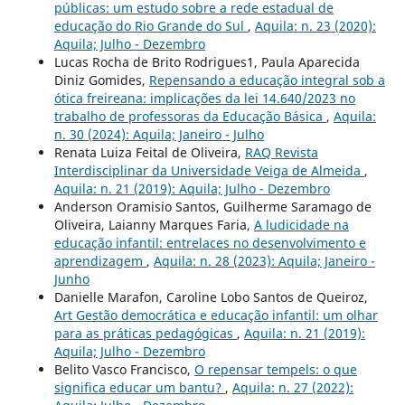
públicas: um estudo sobre a rede estadual de
educação do Rio Grande do Sul
,
Aquila: n. 23 (2020):
Aquila; Julho - Dezembro
Lucas Rocha de Brito Rodrigues1, Paula Aparecida
Diniz Gomides,
Repensando a educação integral sob a
ótica freireana: implicações da lei 14.640/2023 no
trabalho de professoras da Educação Básica
,
Aquila:
n. 30 (2024): Aquila; Janeiro - Julho
Renata Luiza Feital de Oliveira,
RAQ Revista
Interdisciplinar da Universidade Veiga de Almeida
,
Aquila: n. 21 (2019): Aquila; Julho - Dezembro
Anderson Oramisio Santos, Guilherme Saramago de
Oliveira, Laianny Marques Faria,
A ludicidade na
educação infantil: entrelaces no desenvolvimento e
aprendizagem
,
Aquila: n. 28 (2023): Aquila; Janeiro -
Junho
Danielle Marafon, Caroline Lobo Santos de Queiroz,
Art Gestão democrática e educação infantil: um olhar
para as práticas pedagógicas
,
Aquila: n. 21 (2019):
Aquila; Julho - Dezembro
Belito Vasco Francisco,
O repensar tempels: o que
significa educar um bantu?
,
Aquila: n. 27 (2022):