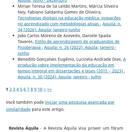
Aquila; Julho - Dezembro
Mirian Teresa de Sá Leitão Martins, Márcia Silveira
Ney, Fabiano Saldanha Gomes de Oliveira,
Tecnologias digitais na educação médica: inovações
no aprendizado com metodologias ativas
,
Aquila: n.
34 (2026): Áquila; Janeiro-Junho
João Carlos Moreno de Azevedo, Daniele Spada
Tavares,
Estilo de aprendizagem de graduandos de
Fisioterapia
,
Aquila: n. 26 (2022): Aquila; Janeiro -
Junho
Benedito Gonçalves Eugênio, Lucinéia Andrade Dias,
A
produção sobre implementação da educação em
tempo integral em dissertações e teses (2015 – 2023)
,
Aquila: n. 30 (2024): Aquila; Janeiro - Julho
1
2
3
4
5
6
7
8
9
10
>
>>
Você também pode
iniciar uma pesquisa avançada por
similaridade
para este artigo.
Revista Áquila
- A Revista Áquila visa prover um fórum