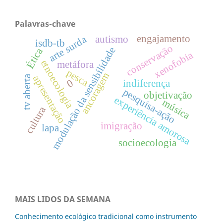
Palavras-chave
engajamento
arte surda
autismo
isdb-tb
conservação
modulação da sensibilidade
Ética
xenofobia
etnoecologia
metáfora
pesca
ancoragem
apresentação
tv aberta
0
indiferença
pesquisa-ação
objetivação
experiência amorosa
música
cultura
imigração
lapa
socioecologia
MAIS LIDOS DA SEMANA
Conhecimento ecológico tradicional como instrumento