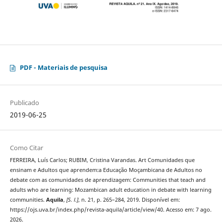
PDF - Materiais de pesquisa
Publicado
2019-06-25
Como Citar
FERREIRA, Luís Carlos; RUBIM, Cristina Varandas. Art Comunidades que
ensinam e Adultos que aprendem:a Educação Moçambicana de Adultos no
debate com as comunidades de aprendizagem: Communities that teach and
adults who are learning: Mozambican adult education in debate with learning
communities.
Aquila
,
[S. l.]
, n. 21, p. 265–284, 2019. Disponível em:
https://ojs.uva.br/index.php/revista-aquila/article/view/40. Acesso em: 7 ago.
2026.