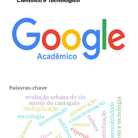
Palavras-chave
evolução urbana do rio
preservação
remota e tecnologia
conscientização
morro do cantagalo
sustentabilidade
apresentação
multiplicação
eutrofização
sociologia
cultura
indiferença
ipanema
ensino
metáfora
clil