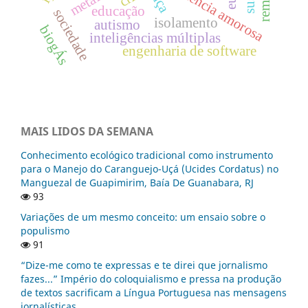
experiência amorosa
educação
sociedade
isolamento
autismo
biogÁs
inteligências múltiplas
engenharia de software
MAIS LIDOS DA SEMANA
Conhecimento ecológico tradicional como instrumento
para o Manejo do Caranguejo-Uçá (Ucides Cordatus) no
Manguezal de Guapimirim, Baía De Guanabara, RJ
93
Variações de um mesmo conceito: um ensaio sobre o
populismo
91
“Dize-me como te expressas e te direi que jornalismo
fazes...” Império do coloquialismo e pressa na produção
de textos sacrificam a Língua Portuguesa nas mensagens
jornalísticas