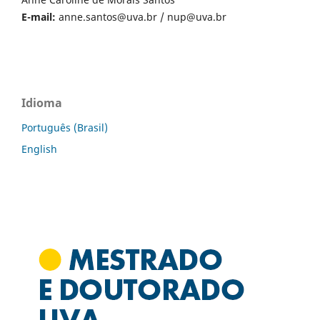
E-mail:
anne.santos@uva.br
/
nup@uva.br
Idioma
Português (Brasil)
English