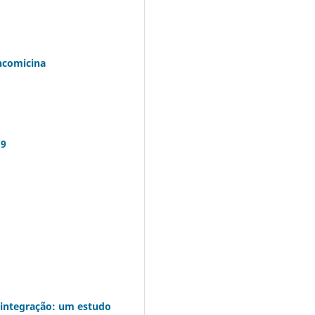
ancomicina
19
eointegração: um estudo