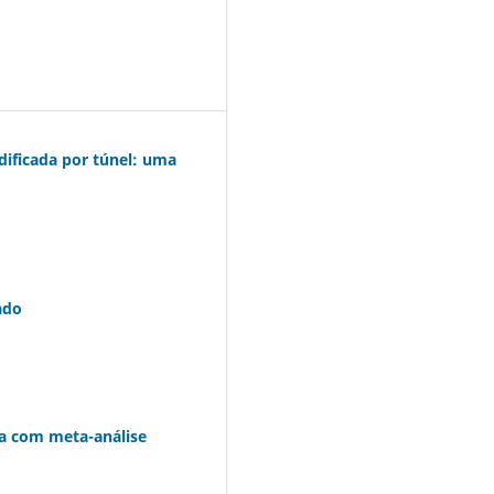
dificada por túnel: uma
ado
ca com meta-análise