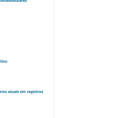
romandibulares
tivo
eres atuais em registros