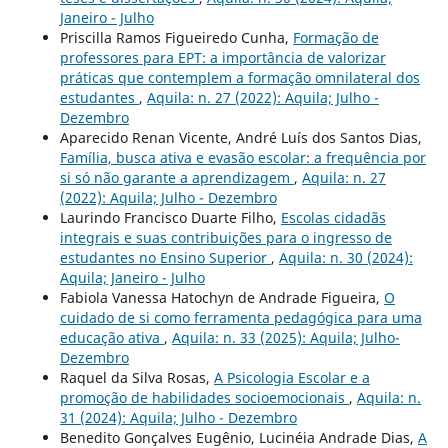
Janeiro - Julho
Priscilla Ramos Figueiredo Cunha,
Formação de
professores para EPT: a importância de valorizar
práticas que contemplem a formação omnilateral dos
estudantes
,
Aquila: n. 27 (2022): Aquila; Julho -
Dezembro
Aparecido Renan Vicente, André Luís dos Santos Dias,
Família, busca ativa e evasão escolar: a frequência por
si só não garante a aprendizagem
,
Aquila: n. 27
(2022): Aquila; Julho - Dezembro
Laurindo Francisco Duarte Filho,
Escolas cidadãs
integrais e suas contribuições para o ingresso de
estudantes no Ensino Superior
,
Aquila: n. 30 (2024):
Aquila; Janeiro - Julho
Fabiola Vanessa Hatochyn de Andrade Figueira,
O
cuidado de si como ferramenta pedagógica para uma
educação ativa
,
Aquila: n. 33 (2025): Aquila; Julho-
Dezembro
Raquel da Silva Rosas,
A Psicologia Escolar e a
promoção de habilidades socioemocionais
,
Aquila: n.
31 (2024): Aquila; Julho - Dezembro
Benedito Gonçalves Eugênio, Lucinéia Andrade Dias,
A