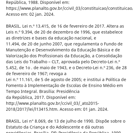
República, 1988. Disponível em:
https://www.planalto.gov.br/ccivil_03/constituicao/constituicao
Acesso em: 02 jan. 2024.
BRASIL. Lei n.º 13.415, de 16 de fevereiro de 2017. Altera as
Leis n.º 9.394, de 20 de dezembro de 1996, que estabelece
as diretrizes e bases da educação nacional, e
11.494, de 20 de junho 2007, que regulamenta o Fundo de
Manutenção e Desenvolvimento da Educação Básica e de
Valorização dos Profissionais da Educação, a Consolidação
das Leis do Trabalho – CLT, aprovada pelo Decreto-Lei n.º
5.452, de 1o . de maio de 1943, e o Decreto-Lei n.º 236, de 28
de fevereiro de 1967; revoga a
Lei n.º 11.161, de 5 de agosto de 2005; e institui a Política de
Fomento à Implementação de Escolas de Ensino Médio em
Tempo Integral. Brasília: Presidência
da República, 2017. Disponível em:
http://www.planalto.gov.br/ccivil_03/_ato2015-
2018/2017/lei/l13415.htm. Acesso em: 01 jan. 2024.
BRASIL. Lei n° 8.069, de 13 de julho de 1990. Dispõe sobre o
Estatuto da Criança e do Adolescente e dá outras
providências. Brasília, DF: Presidência da República, 1990.