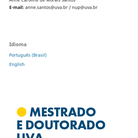
E-mail:
anne.santos@uva.br
/
nup@uva.br
Idioma
Português (Brasil)
English