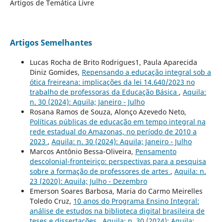
Artigos de Temática Livre
Artigos Semelhantes
Lucas Rocha de Brito Rodrigues1, Paula Aparecida
Diniz Gomides,
Repensando a educação integral sob a
ótica freireana: implicações da lei 14.640/2023 no
trabalho de professoras da Educação Básica
,
Aquila:
n. 30 (2024): Aquila; Janeiro - Julho
Rosana Ramos de Souza, Alonço Azevedo Neto,
Políticas públicas de educação em tempo integral na
rede estadual do Amazonas, no período de 2010 a
2023
,
Aquila: n. 30 (2024): Aquila; Janeiro - Julho
Marcos Antônio Bessa-Oliveira,
Pensamento
descolonial-fronteiriço: perspectivas para a pesquisa
sobre a formação de professores de artes
,
Aquila: n.
23 (2020): Aquila; Julho - Dezembro
Emerson Soares Barbosa, Maria do Carmo Meirelles
Toledo Cruz,
10 anos do Programa Ensino Integral:
análise de estudos na biblioteca digital brasileira de
teses e dissertações
,
Aquila: n. 30 (2024): Aquila;