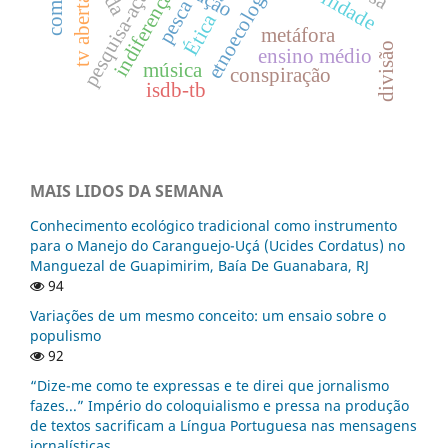
etnoecologia
pesquisa-ação
indiferença
tv aberta
pesca
Ética
metáfora
divisão
ensino médio
música
conspiração
isdb-tb
MAIS LIDOS DA SEMANA
Conhecimento ecológico tradicional como instrumento
para o Manejo do Caranguejo-Uçá (Ucides Cordatus) no
Manguezal de Guapimirim, Baía De Guanabara, RJ
94
Variações de um mesmo conceito: um ensaio sobre o
populismo
92
“Dize-me como te expressas e te direi que jornalismo
fazes...” Império do coloquialismo e pressa na produção
de textos sacrificam a Língua Portuguesa nas mensagens
jornalísticas