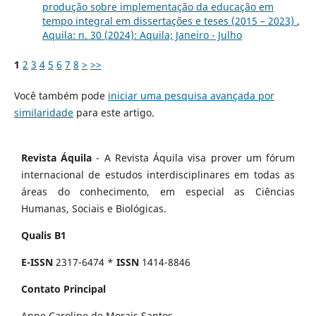
produção sobre implementação da educação em
tempo integral em dissertações e teses (2015 – 2023)
,
Aquila: n. 30 (2024): Aquila; Janeiro - Julho
1
2
3
4
5
6
7
8
>
>>
Você também pode
iniciar uma pesquisa avançada por
similaridade
para este artigo.
Revista Áquila
- A Revista Áquila visa prover um fórum
internacional de estudos interdisciplinares em todas as
áreas do conhecimento, em especial as Ciências
Humanas, Sociais e Biológicas.
Qualis B1
E-ISSN
2317-6474 *
ISSN
1414-8846
Contato Principal
Anne Caroline de Morais Santos