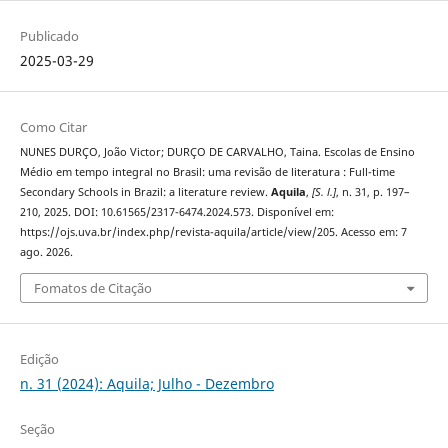
Publicado
2025-03-29
Como Citar
NUNES DURÇO, João Victor; DURÇO DE CARVALHO, Taina. Escolas de Ensino
Médio em tempo integral no Brasil: uma revisão de literatura : Full-time
Secondary Schools in Brazil: a literature review.
Aquila
,
[S. l.]
, n. 31, p. 197–
210, 2025. DOI: 10.61565/2317-6474.2024.573. Disponível em:
https://ojs.uva.br/index.php/revista-aquila/article/view/205. Acesso em: 7
ago. 2026.
Fomatos de Citação
Edição
n. 31 (2024): Aquila; Julho - Dezembro
Seção