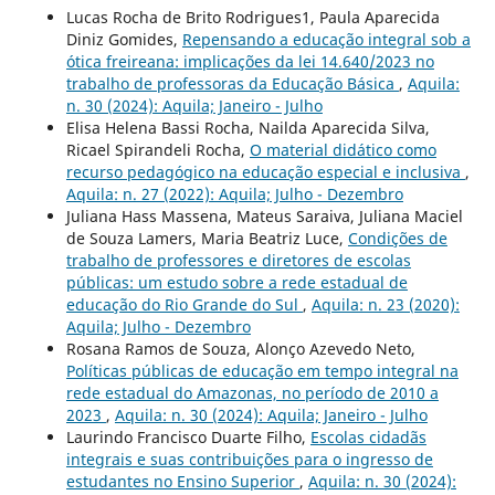
Lucas Rocha de Brito Rodrigues1, Paula Aparecida
Diniz Gomides,
Repensando a educação integral sob a
ótica freireana: implicações da lei 14.640/2023 no
trabalho de professoras da Educação Básica
,
Aquila:
n. 30 (2024): Aquila; Janeiro - Julho
Elisa Helena Bassi Rocha, Nailda Aparecida Silva,
Ricael Spirandeli Rocha,
O material didático como
recurso pedagógico na educação especial e inclusiva
,
Aquila: n. 27 (2022): Aquila; Julho - Dezembro
Juliana Hass Massena, Mateus Saraiva, Juliana Maciel
de Souza Lamers, Maria Beatriz Luce,
Condições de
trabalho de professores e diretores de escolas
públicas: um estudo sobre a rede estadual de
educação do Rio Grande do Sul
,
Aquila: n. 23 (2020):
Aquila; Julho - Dezembro
Rosana Ramos de Souza, Alonço Azevedo Neto,
Políticas públicas de educação em tempo integral na
rede estadual do Amazonas, no período de 2010 a
2023
,
Aquila: n. 30 (2024): Aquila; Janeiro - Julho
Laurindo Francisco Duarte Filho,
Escolas cidadãs
integrais e suas contribuições para o ingresso de
estudantes no Ensino Superior
,
Aquila: n. 30 (2024):