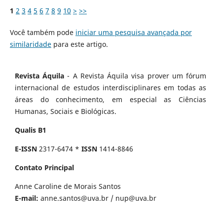
1
2
3
4
5
6
7
8
9
10
>
>>
Você também pode
iniciar uma pesquisa avançada por
similaridade
para este artigo.
Revista Áquila
- A Revista Áquila visa prover um fórum
internacional de estudos interdisciplinares em todas as
áreas do conhecimento, em especial as Ciências
Humanas, Sociais e Biológicas.
Qualis B1
E-ISSN
2317-6474 *
ISSN
1414-8846
Contato Principal
Anne Caroline de Morais Santos
E-mail:
anne.santos@uva.br
/
nup@uva.br