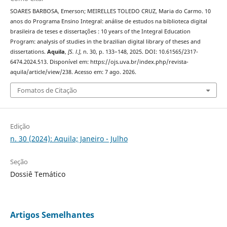
SOARES BARBOSA, Emerson; MEIRELLES TOLEDO CRUZ, Maria do Carmo. 10
anos do Programa Ensino Integral: análise de estudos na biblioteca digital
brasileira de teses e dissertações : 10 years of the Integral Education
Program: analysis of studies in the brazilian digital library of theses and
dissertations.
Aquila
,
[S. l.]
, n. 30, p. 133–148, 2025. DOI: 10.61565/2317-
6474.2024.513. Disponível em: https://ojs.uva.br/index.php/revista-
aquila/article/view/238. Acesso em: 7 ago. 2026.
Fomatos de Citação
Edição
n. 30 (2024): Aquila; Janeiro - Julho
Seção
Dossiê Temático
Artigos Semelhantes