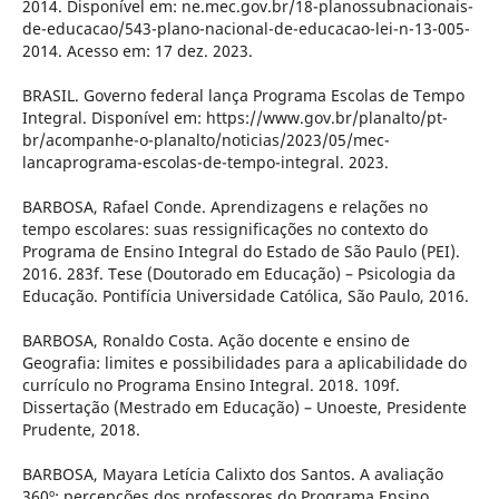
2014. Disponível em: ne.mec.gov.br/18-planossubnacionais-
de-educacao/543-plano-nacional-de-educacao-lei-n-13-005-
2014. Acesso em: 17 dez. 2023.
BRASIL. Governo federal lança Programa Escolas de Tempo
Integral. Disponível em: https://www.gov.br/planalto/pt-
br/acompanhe-o-planalto/noticias/2023/05/mec-
lancaprograma-escolas-de-tempo-integral. 2023.
BARBOSA, Rafael Conde. Aprendizagens e relações no
tempo escolares: suas ressignificações no contexto do
Programa de Ensino Integral do Estado de São Paulo (PEI).
2016. 283f. Tese (Doutorado em Educação) – Psicologia da
Educação. Pontifícia Universidade Católica, São Paulo, 2016.
BARBOSA, Ronaldo Costa. Ação docente e ensino de
Geografia: limites e possibilidades para a aplicabilidade do
currículo no Programa Ensino Integral. 2018. 109f.
Dissertação (Mestrado em Educação) – Unoeste, Presidente
Prudente, 2018.
BARBOSA, Mayara Letícia Calixto dos Santos. A avaliação
360º: percepções dos professores do Programa Ensino