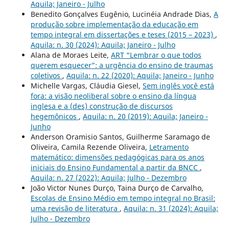
Aquila; Janeiro - Julho
Benedito Gonçalves Eugênio, Lucinéia Andrade Dias,
A
produção sobre implementação da educação em
tempo integral em dissertações e teses (2015 – 2023)
,
Aquila: n. 30 (2024): Aquila; Janeiro - Julho
Alana de Moraes Leite,
ART “Lembrar o que todos
querem esquecer”: a urgência do ensino de traumas
coletivos
,
Aquila: n. 22 (2020): Aquila; Janeiro - Junho
Michelle Vargas, Cláudia Giesel,
Sem inglês você está
fora: a visão neoliberal sobre o ensino da língua
inglesa e a (des) construção de discursos
hegemônicos
,
Aquila: n. 20 (2019): Aquila; Janeiro -
Junho
Anderson Oramisio Santos, Guilherme Saramago de
Oliveira, Camila Rezende Oliveira,
Letramento
matemático: dimensões pedagógicas para os anos
iniciais do Ensino Fundamental a partir da BNCC
,
Aquila: n. 27 (2022): Aquila; Julho - Dezembro
João Victor Nunes Durço, Taina Durço de Carvalho,
Escolas de Ensino Médio em tempo integral no Brasil:
uma revisão de literatura
,
Aquila: n. 31 (2024): Aquila;
Julho - Dezembro