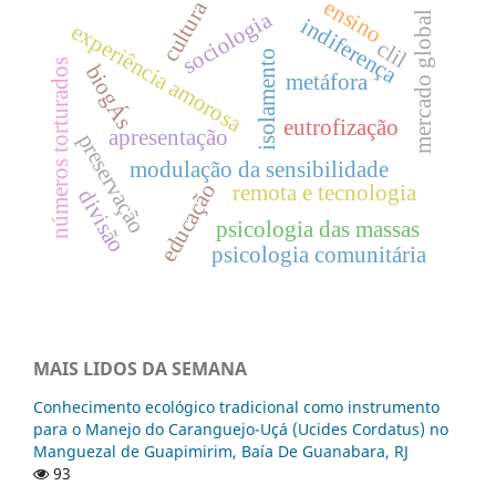
ensino
cultura
sociologia
mercado global
indiferença
experiência amorosa
clil
isolamento
números torturados
biogÁs
metáfora
eutrofização
apresentação
preservação
modulação da sensibilidade
educação
remota e tecnologia
divisão
psicologia das massas
psicologia comunitária
MAIS LIDOS DA SEMANA
Conhecimento ecológico tradicional como instrumento
para o Manejo do Caranguejo-Uçá (Ucides Cordatus) no
Manguezal de Guapimirim, Baía De Guanabara, RJ
93