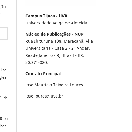
ção
s
Campus Tijuca - UVA
Universidade Veiga de Almeida
Núcleo de Publicações - NUP
Rua Ibituruna 108, Maracanã, Vila
Universitária - Casa 3 - 2° Andar.
Rio de Janeiro - RJ, Brasil - BR,
20.271-020.
uisa,
Contato Principal
glês,
Jose Mauricio Teixeira Loures
jose.loures@uva.br
s) de
.0 ou
nhas,