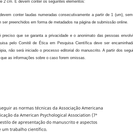
r de 2 cm. E devem conter os seguintes elementos:
as devem conter laudas numeradas consecutivamente a partir de 1 (um), sem
em ser preenchidos em forma de metadados na página de submissão online.
é preciso que se garanta a privacidade e o anonimato das pessoas envolv
uisa pelo Comitê de Ética em Pesquisa Científica deve ser encaminhad
, não será iniciado o processo editorial do manuscrito. A partir dos segu
 que as informações sobre o caso forem omissas.
seguir as normas técnicas da Associação Americana
icação da American Psychological Association (7ª
 estilo de apresentação do manuscrito e aspectos
e um trabalho científico.