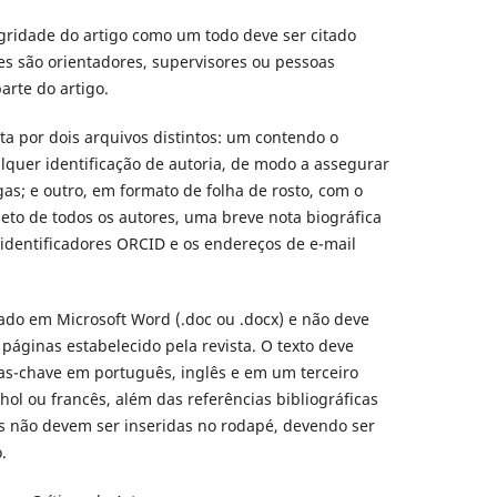
egridade do artigo como um todo deve ser citado
es são orientadores, supervisores ou pessoas
arte do artigo.
a por dois arquivos distintos: um contendo o
lquer identificação de autoria, de modo a assegurar
gas; e outro, em formato de folha de rosto, com o
leto de todos os autores, uma breve nota biográfica
 identificadores ORCID e os endereços de e-mail
ado em Microsoft Word (.doc ou .docx) e não deve
áginas estabelecido pela revista. O texto deve
ras-chave em português, inglês e em um terceiro
ol ou francês, além das referências bibliográficas
tas não devem ser inseridas no rodapé, devendo ser
.