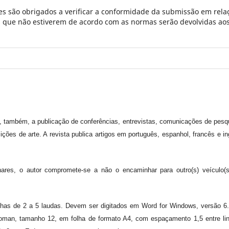
s são obrigados a verificar a conformidade da submissão em rela
es que não estiverem de acordo com as normas serão devolvidas ao
a, também, a publicação de conferências, entrevistas, comunicações de pesq
sições de arte. A revista publica artigos em português, espanhol, francês e in
linares, o autor compromete-se a não o encaminhar para outro(s) veículo(
nhas de 2 a 5 laudas. Devem ser digitados em Word for Windows, versão 6
oman, tamanho 12, em folha de formato A4, com espaçamento 1,5 entre li