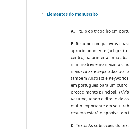
Elementos do manuscrito
A
. Título do trabalho em port
B
. Resumo com palavras-chav
aproximadamente (artigos), ou
centro, na primeira linha aba
mínimo três e no máximo cinc
maiúsculas e separadas por po
também Abstract e Keyworlds
em português para um outro i
procedimento principal,
Trivi
Resumo, tendo o direito de co
muito importante em seu trab
resumo estará disponível em t
C
. Texto: As subseções do te