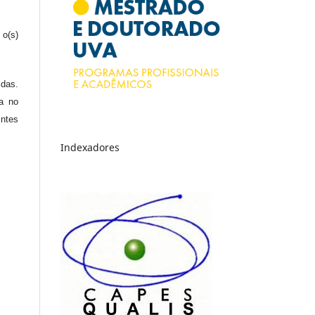
 o(s)
idas.
a no
intes
Indexadores