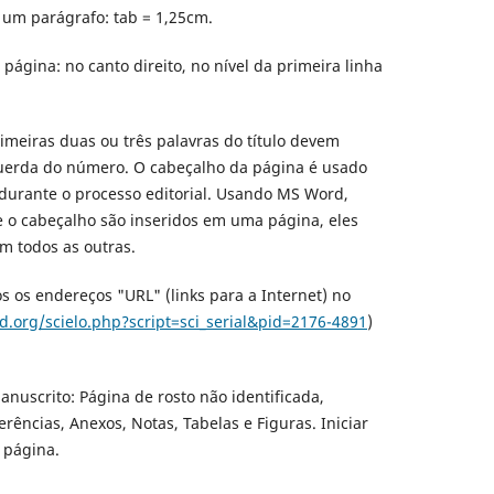
 um parágrafo: tab = 1,25cm.
ágina: no canto direito, no nível da primeira linha
imeiras duas ou três palavras do título devem
querda do número. O cabeçalho da página é usado
 durante o processo editorial. Usando MS Word,
 o cabeçalho são inseridos em uma página, eles
 todos as outras.
os os endereços "URL" (links para a Internet) no
ud.org/scielo.php?script=sci_serial&pid=2176-4891
)
nuscrito: Página de rosto não identificada,
rências, Anexos, Notas, Tabelas e Figuras. Iniciar
 página.