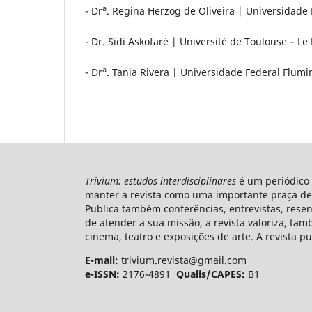
a
- Dr
. Regina Herzog de Oliveira | Universidade 
- Dr. Sidi Askofaré | Université de Toulouse – Le 
a
- Dr
. Tania Rivera | Universidade Federal Flumi
Trivium: estudos interdisciplinares
é um periódico s
manter a revista como uma importante praça de
Publica também conferências, entrevistas, resen
de atender a sua missão, a revista valoriza, tam
cinema, teatro e exposições de arte. A revista p
E-mail:
trivium.revista@gmail.com
e-ISSN:
2176-4891
Qualis/CAPES:
B1