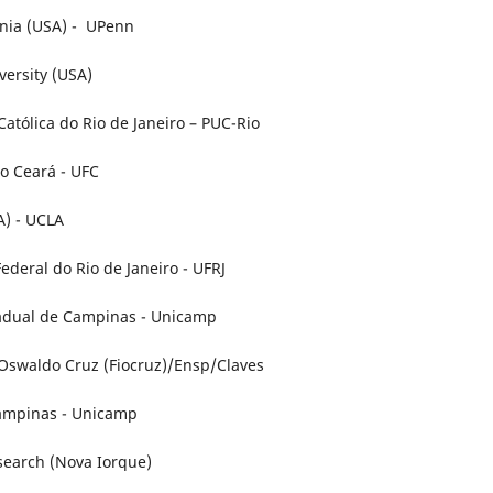
ania (USA) - UPenn
versity (USA)
Católica do Rio de Janeiro – PUC-Rio
do Ceará - UFC
SA) - UCLA
ederal do Rio de Janeiro - UFRJ
tadual de Campinas - Unicamp
 Oswaldo Cruz (Fiocruz)/Ensp/Claves
Campinas - Unicamp
esearch (Nova Iorque)