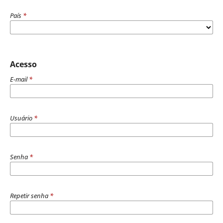
País
*
Acesso
E-mail
*
Usuário
*
Senha
*
Repetir senha
*