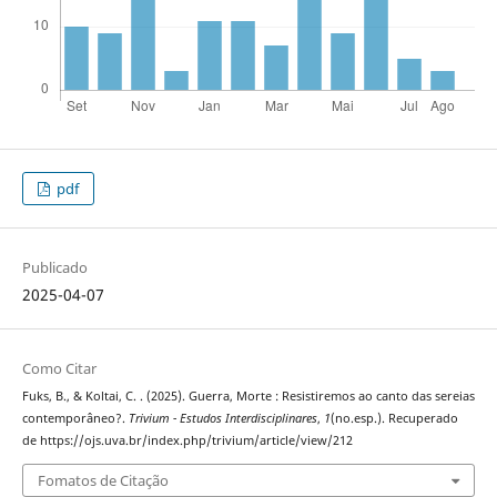
pdf
Publicado
2025-04-07
Como Citar
Fuks, B., & Koltai, C. . (2025). Guerra, Morte : Resistiremos ao canto das sereias
contemporâneo?.
Trivium - Estudos Interdisciplinares
,
1
(no.esp.). Recuperado
de https://ojs.uva.br/index.php/trivium/article/view/212
Fomatos de Citação