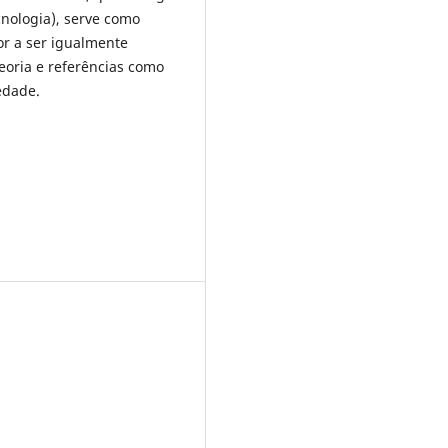
cnologia), serve como
or a ser igualmente
teoria e referências como
edade.