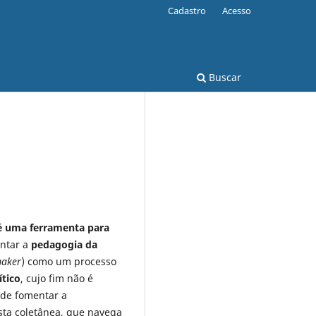
Cadastro
Acesso
Buscar
é uma ferramenta para
ntar a
pedagogia da
aker
) como um processo
ítico
, cujo fim não é
de fomentar a
Esta coletânea, que navega