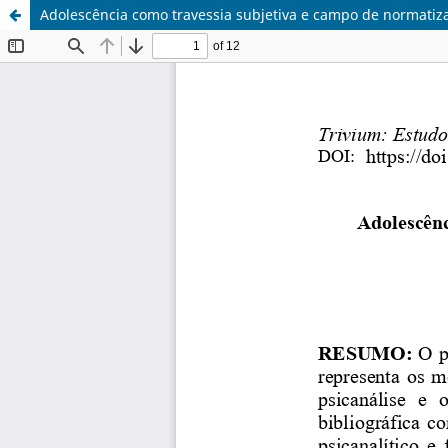
Adolescência como travessia subjetiva e campo de normatiza